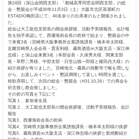
第24回（深山会関西支部）「都城高専同窓会関西支部」の総
会・懇親会が平成30年11月3日（土）大阪市北区茶屋町の
ESTADIO梅田店にて、40名余りの出席者のもと開催されまし
た。
総会は大工龍也支部長の開会挨拶後、活動予実積報告、会計報
告を拍手承認して、西優海前会長の乾杯で始まり、懇親会の中
で来賓3名（宮崎県大阪事務所企業誘致課長・橋本幸太郎様、
近畿宮崎県人会会長・貫安利様、霧島酒造㈱大阪支店・深江伸
忠様）と深山会来賓3名（本部会長・久保秀夫様、関東支部
長・草野二男様、中部支部・日笠山慎一郎様と榎田皍大様）の
紹介挨拶が有りました。宮崎地元・霧島の焼酎等で喉を潤しな
がら、お楽しみイベント・懇談満喫して楽しい時間を過ごし、
校歌斉唱して、次回の総会・懇親会（H31,10,26）での再会を
祈念致し散会致しました。
その折の写真を下記にて
写真１、参加者全員
写真２、大工龍也支部長の開会挨拶後、活動予実積報告、会計
報告
写真3、西優海前会長の乾杯
写真4、宮崎県大阪事務所企業誘致課長・橋本幸太郎様の挨拶
写真5、霧島酒造㈱大阪支店・深江伸忠様の挨拶と新焼酎紹介